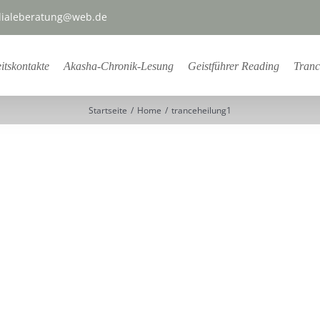
ialeberatung@web.de
itskontakte
Akasha-Chronik-Lesung
Geistführer Reading
Tranc
Startseite
Home
tranceheilung1