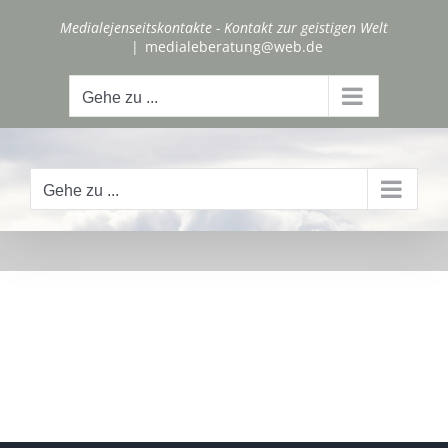
Zum
Medialejenseitskontakte - Kontakt zur geistigen Welt
Inhalt
|
medialeberatung@web.de
springen
Gehe zu ...
Gehe zu ...